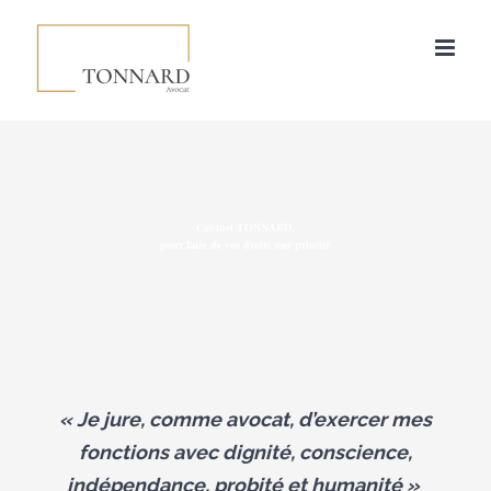
Skip
to
content
Cabinet TONNARD,
pour faire de vos droits une priorité
« Je jure, comme avocat, d’exercer mes
fonctions avec dignité, conscience,
indépendance, probité et humanité »